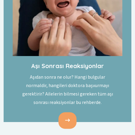
Aşı Sonrası Reaksiyonlar
Aşıdan sonra ne olur? Hangi bulgular
normaldir, hangileri doktora başvurmayı
gerektirir? Ailelerin bilmesi gereken tüm aşı
sonrası reaksiyonlar bu rehberde.