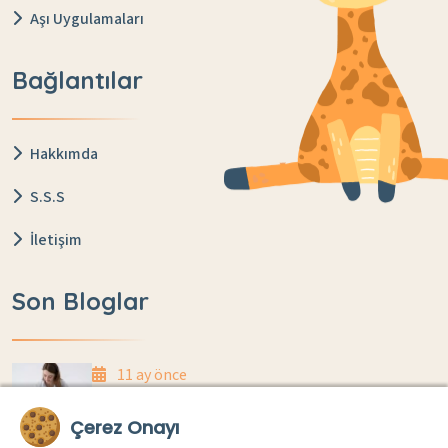
Aşı Uygulamaları
Bağlantılar
Hakkımda
S.S.S
İletişim
Son Bloglar
11 ay önce
Anne Sütü Yetiyor Mu? Evde Kilo Takibi Nasıl
Çerez Onayı
Yapılır?