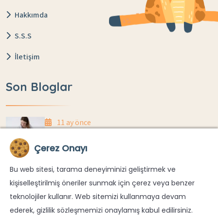
Hakkımda
S.S.S
İletişim
Son Bloglar
11 ay önce
Anne Sütü Yetiyor Mu? Evde Kilo Takibi Nasıl
Çerez Onayı
Yapılır?
Bu web sitesi, tarama deneyiminizi geliştirmek ve
11 ay önce
kişiselleştirilmiş öneriler sunmak için çerez veya benzer
Yenidoğanlarda Göbek Kordonu Düşme
teknolojiler kullanır. Web sitemizi kullanmaya devam
Süreci Ve Bakımı
ederek, gizlilik sözleşmemizi onaylamış kabul edilirsiniz.