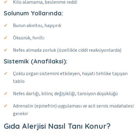
Kilo alamama, beslenme reddi
Solunum Yollarında:
Burun akıntısı, hapşırık
Öksürük, hırıltı
Nefes almada zorluk (özellikle ciddi reaksiyonlarda)
Sistemik (Anafilaksi):
Çoklu organ sistemini etkileyen, hayati tehlike taşıyan
tablo
Nefes darlığı, bilinç değişikliği, tansiyon düşüklüğü
Adrenalin (epinefrin) uygulaması ve acil servis müdahalesi
gerekir
Gıda Alerjisi Nasıl Tanı Konur?