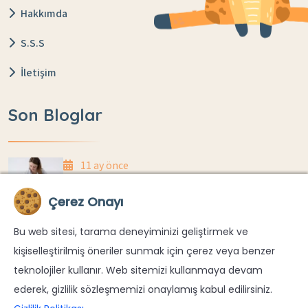
Hakkımda
S.S.S
İletişim
Son Bloglar
11 ay önce
Anne Sütü Yetiyor Mu? Evde Kilo Takibi Nasıl
Çerez Onayı
Yapılır?
Bu web sitesi, tarama deneyiminizi geliştirmek ve
11 ay önce
kişiselleştirilmiş öneriler sunmak için çerez veya benzer
Yenidoğanlarda Göbek Kordonu Düşme
teknolojiler kullanır. Web sitemizi kullanmaya devam
Süreci Ve Bakımı
ederek, gizlilik sözleşmemizi onaylamış kabul edilirsiniz.