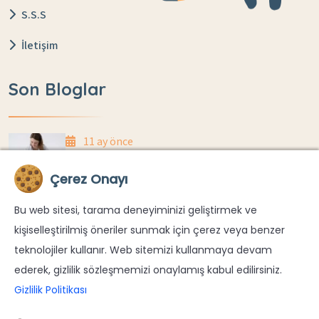
S.S.S
İletişim
Son Bloglar
11 ay önce
Anne Sütü Yetiyor Mu? Evde Kilo Takibi Nasıl
Çerez Onayı
Yapılır?
Bu web sitesi, tarama deneyiminizi geliştirmek ve
11 ay önce
kişiselleştirilmiş öneriler sunmak için çerez veya benzer
Yenidoğanlarda Göbek Kordonu Düşme
teknolojiler kullanır. Web sitemizi kullanmaya devam
Süreci Ve Bakımı
ederek, gizlilik sözleşmemizi onaylamış kabul edilirsiniz.
Gizlilik Politikası