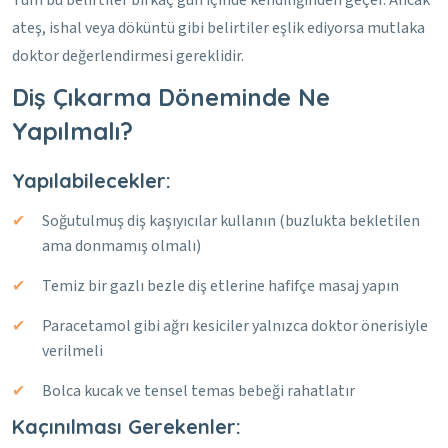
Tüm bu belirtiler birkaç gün içinde kendiliğinden geçer. Ancak
ateş, ishal veya döküntü gibi belirtiler eşlik ediyorsa mutlaka
doktor değerlendirmesi gereklidir.
Diş Çıkarma Döneminde Ne
Yapılmalı?
Yapılabilecekler:
Soğutulmuş diş kaşıyıcılar kullanın (buzlukta bekletilen
ama donmamış olmalı)
Temiz bir gazlı bezle diş etlerine hafifçe masaj yapın
Paracetamol gibi ağrı kesiciler yalnızca doktor önerisiyle
verilmeli
Bolca kucak ve tensel temas bebeği rahatlatır
Kaçınılması Gerekenler: