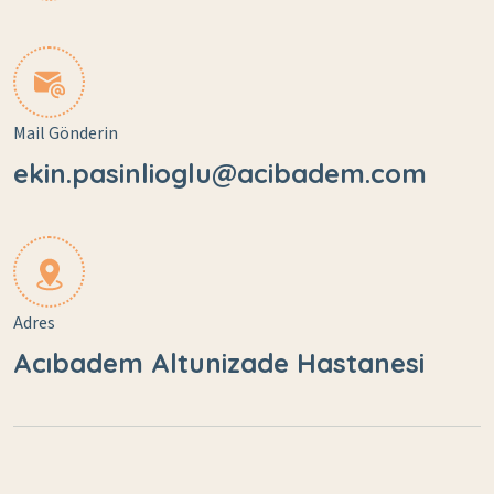
Mail Gönderin
ekin.pasinlioglu@acibadem.com
Adres
Acıbadem Altunizade Hastanesi