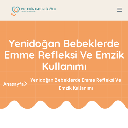
Yenidoğan Bebeklerde
Emme Refleksi Ve Emzik
Kullanımı
Yenidoğan Bebeklerde Emme Refleksi Ve
Anasayfa
Emzik Kullanımı