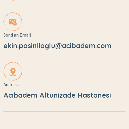
Send an Email
ekin.pasinlioglu@acibadem.com
Address
Acıbadem Altunizade Hastanesi