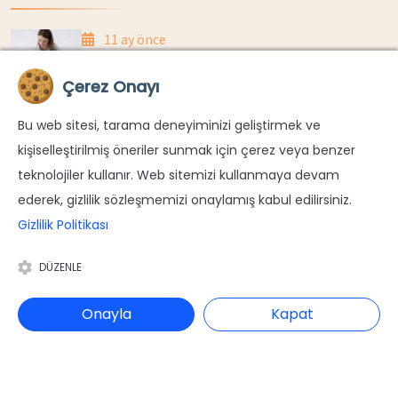
11 ay önce
Anne Sütü Yetiyor Mu? Evde Kilo Takibi Nasıl
Çerez Onayı
Yapılır?
Bu web sitesi, tarama deneyiminizi geliştirmek ve
11 ay önce
kişiselleştirilmiş öneriler sunmak için çerez veya benzer
Yenidoğanlarda Göbek Kordonu Düşme
teknolojiler kullanır. Web sitemizi kullanmaya devam
Süreci Ve Bakımı
ederek, gizlilik sözleşmemizi onaylamış kabul edilirsiniz.
Gizlilik Politikası
DÜZENLE
Onayla
Kapat
© Copyright 2026
Dr. Ekin Pasinlioğlu
tüm hakları saklıdır.
Gizlilik Politikası