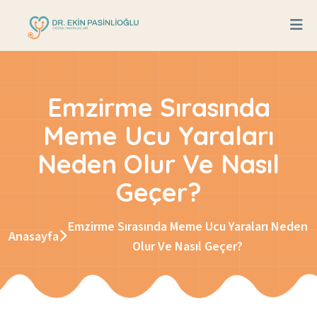
Emzirme Sırasında
Meme Ucu Yaraları
Neden Olur Ve Nasıl
Geçer?
Emzirme Sırasında Meme Ucu Yaraları Neden
Anasayfa
Olur Ve Nasıl Geçer?